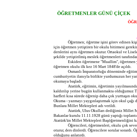
ÖĞRETMENLER GÜNÜ ÇİÇEK
ÖĞR
Öğretmen; öğretme işini görev edinen kişi
için öğretmen yetiştiren bir okulu bitirmesi gereki
derslerini aynı öğretmen okutur. Ortaokul ve Lisel
şekilde yetiştirilmiş meslek öğretmenleri tarafından
Eskiden öğretmene "Muallim", öğretmen y
öğretmen okulu ilk kez 16 Mart 1848'de açıldı.
Osmanlı İmparatorluğu döneminde eğitime
cumhuriyetin ilanıyla birlikte yurdumuzun her ya
okumaya başladı.
Atatürk, eğitimin, öğretimin yayılmasınd
kaldırılıp yerine bugün kullanmakta olduğumuz Tür
harfleri kısa sürede öğrenip daha çok yurttaşın ok
Okuma - yazmayı yaygınlaştırmak için okul çağı dı
Bunlara Millet Mektepleri adı verildi.
Atatürk, Ulus Okulları dediğimiz Millet M
Bakanlar kurulu 11.11.1928 günü yaptığı toplant
Atatürk'ün Millet Mektepleri Başöğretmenliğini ka
Öğrencileri, öğretmenleri, okulu çok seven 
oturur, ders dinlerdi. Öğrencilere sorular sorardı.
olduğunu anlatırdı.