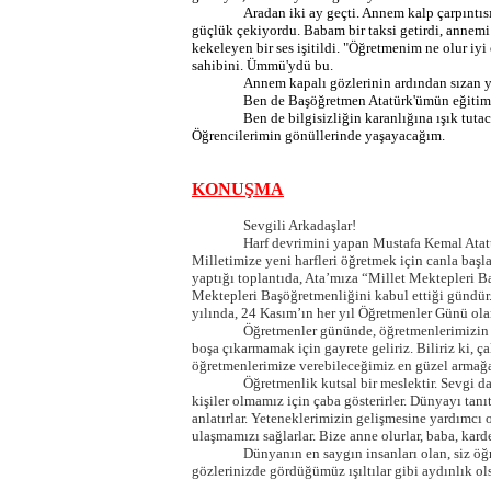
Aradan iki ay geçti. Annem kalp çarpıntısı
güçlük çekiyordu. Babam bir taksi getirdi, annemi 
kekeleyen bir ses işitildi. "Öğretmenim ne olur iy
sahibini.
Ümmü'ydü
bu.
Annem kapalı gözlerinin ardından sızan y
Ben de Başöğretmen Atatürk'ümün eğitim
Ben de bilgisizliğin karanlığına ışık tu
Öğrencilerimin gönüllerinde yaşayacağım.
KONUŞMA
Sevgili Arkadaşlar!
Harf devrimini yapan Mustafa Kemal Atatürk
Milletimize yeni harfleri öğretmek için canla baş
yaptığı toplantıda,
Ata’mıza
“Millet Mektepleri Ba
Mektepleri Başöğretmenliğini kabul ettiği gündür
yılında, 24 Kasım’ın her yıl Öğretmenler Günü ola
Öğretmenler gününde, öğretmenlerimizin de
boşa çıkarmamak için gayrete geliriz. Biliriz ki, ç
öğretmenlerimize verebileceğimiz en güzel armağa
Öğretmenlik kutsal bir meslektir. Sevgi da
kişiler olmamız için çaba gösterirler. Dünyayı tanıt
anlatırlar. Yeteneklerimizin gelişmesine yardımcı 
ulaşmamızı sağlarlar. Bize anne olurlar, baba, karde
Dünyanın en saygın insanları olan, siz öğ
gözlerinizde gördüğümüz ışıltılar gibi aydınlık ol