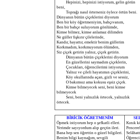
Hepinizi, hepinizi istiyorum, gelin görün
beni,
Toprağı nasıl örterseniz öylece örtün beni.
Dünyanın bütün çiçeklerini diyorum
Ben bir köy öğretmeniyim, bahçıvanım,
Ben bir bahçe suluyorum gönlümde,
Kimse bilmez, kimse anlamaz dilimden
Ne güller fışkırır çilelerinde,
Kandır, hayattır, emektir benim güllerim
Korkmadım, korkmuyorum ölümden,
Siz çiçek getirin yalnız, çiçek getirin.
Dünyanın bütün çiçeklerini diyorum
En güzellerini saymadım çiçeklerin,
Çocukları, öğrencilerimi istiyorum
Yalnız ve çileli hayatımın çiçeklerini,
Köy okullarında açan, gizli ve sessiz,
O bakımsız ama kokusu eşsiz çiçek.
Kimse bilmeyecek seni, beni kimse
bilmeyecek
Seni, beni yalnızlık örtecek, yalnızlık
örtecek.
BİRİCİK ÖĞRETMENİM
SE
Öpmek istiyorum hep o şefkatli elleri.
Kınık k
Yerimde sayıyordum alıp geçtin ileri.
Pencerel
Bana hep sen öğrettin o güzel bilgileri.
Selâhatt
Benim bilgi kaynağım, sevgili
Öğrencil