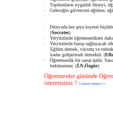
·
Toplumların uygarlık düzeyi, öğr
·
Geleceğin güvencesi eğitime, eği
·
·
Dünyada her şeye kıymet biçileb
(
Socrates
)
·
Yeryüzünde öğretmenlikten daha
·
Yeryüzünde barışı sağlayacak sihi
Eğitim demek, vücutta ve ruhtak
kadar geliştirmek demektir. (
Efl
·
Öğretmenlik bir sanat işidir. Sana
beklenemez. (
İ.N.Özgür
)
Öğretmenler gününde Öğre
istermisiniz ?
O zaman tıklayın >>
Öğretmenler günü çiçek, çiçekçi, çiçekçiler, çiçekçilik, 24 kasım çiçek, öğretmen mesajları, öğretmenler günü kısa mesajları