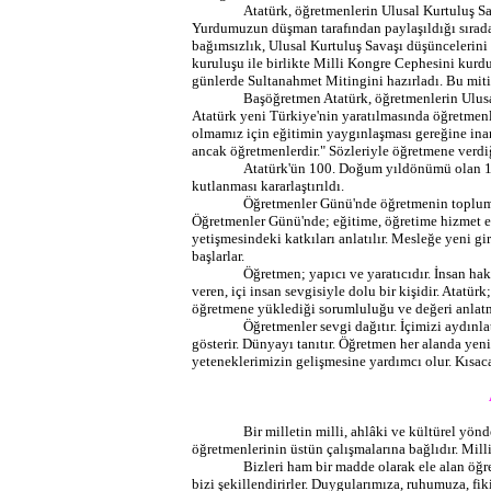
Atatürk, öğretmenlerin Ulusal Kurtuluş Sav
Yurdumuzun düşman tarafından paylaşıldığı sırad
bağımsızlık, Ulusal Kurtuluş Savaşı düşüncelerini
kuruluşu ile birlikte Milli Kongre Cephesini kurdu
günlerde Sultanahmet Mitingini hazırladı. Bu mit
Başöğretmen Atatürk, öğretmenlerin Ulusal
Atatürk yeni Türkiye'nin yaratılmasında öğretmen
olmamız için eğitimin yaygınlaşması gereğine inan
ancak öğretmenlerdir." Sözleriyle öğretmene verdi
Atatürk'ün 100. Doğum yıldönümü olan 19
kutlanması kararlaştırıldı.
Öğretmenler Günü'nde öğretmenin toplum içi
Öğretmenler Günü'nde; eğitime, öğretime hizmet et
yetişmesindeki katkıları anlatılır. Mesleğe yeni 
başlarlar.
Öğretmen; yapıcı ve yaratıcıdır. İnsan ha
veren, içi insan sevgisiyle dolu bir kişidir. Atatürk;
öğretmene yüklediği sorumluluğu ve değeri anlatm
Öğretmenler sevgi dağıtır. İçimizi aydınlat
gösterir. Dünyayı tanıtır. Öğretmen her alanda yeni
yeteneklerimizin gelişmesine yardımcı olur. Kısaca 
Bir milletin milli, ahlâki ve kültürel y
öğretmenlerinin üstün çalışmalarına bağlıdır. Milli
Bizleri ham bir madde olarak ele alan öğre
bizi şekillendirirler. Duygularımıza, ruhumuza, fik