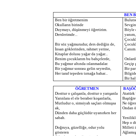
BEN 
Ben bir öğretmenim
Buluts
Okulların birinde
Sevgin
Duymayı, düşünmeyi öğretirim.
Böyle 
Derslerimde...
yanım,
Çocukl
Bir söz yağmurudur, ders dediğin de,
Çocukl
İnsan göklerinden, rahmet yerine,
Canı
Kitaplar dolusu yağar da yağar...
Benim çocuklarım bu bahçelerde,
Onlard
Bu yağmur altında ıslanmadalar.
Geçip 
Bir yağmur sonrası gelin seyredin,
Bir par
Her taraf tepeden tırnağa bahar...
Bilgide
Bir hal
ÖĞRETMEN
BAŞÖ
Dosttur o çalışanla, dosttur o yarışanla
Atatürk
Yarınlara el ele beraber koşanlarla,
Başöğre
Mutludur o, simsiyah saçları olmuşsa
Ne öğre
ak,
Ondan ö
Dünden daha güçlüdür uyanırken her
sabah.
Yenilikl
Hep o d
Doğruya, güzelliğe, odur yolu
Milleti i
gösteren
Ağlamış