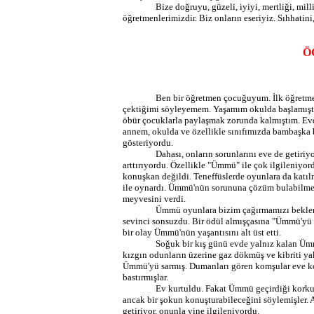
Bize doğruyu, güzeli, iyiyi, mertliği, mill
öğretmenlerimizdir. Biz onların eseriyiz. Sıhhatini, 
Ö
Ben bir öğretmen çocuğuyum. İlk öğretme
çektiğimi söyleyemem. Yaşamım okulda başlamıştı
öbür çocuklarla paylaşmak zorunda kalmıştım. Evd
annem, okulda ve özellikle sınıfımızda bambaşka b
gösteriyordu.
Dahası, onların sorunlarını eve de getiriy
arttırıyordu. Özellikle "
Ümmü
" ile çok ilgileniyo
konuşkan değildi. Teneffüslerde oyunlara da katılma
ile oynardı.
Ümmü'nün
sorununa çözüm bulabilmek i
meyvesini verdi.
Ümmü
oyunlara bizim çağırmamızı beklem
sevinci sonsuzdu. Bir ödül almışçasına "
Ümmü'yü
bir olay
Ümmü'nün
yaşantısını alt üst etti.
Soğuk bir kış günü evde yalnız kalan
Üm
kızgın odunların üzerine gaz dökmüş ve kibriti yak
Ümmü'yü
sarmış. Dumanları gören komşular eve k
bastırmışlar.
Ev kurtuldu. Fakat
Ümmü
geçirdiği korku
ancak bir şokun konuşturabileceğini söylemişler
getiriyor, onunla yine ilgileniyordu.