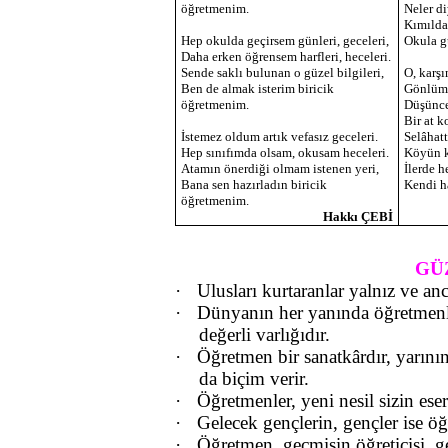
öğretmenim.
Neler di
Kımılda
Hep okulda geçirsem günleri, geceleri,
Okula g
Daha erken öğrensem harfleri, heceleri.
Sende saklı bulunan o güzel bilgileri,
O, karş
Ben de almak isterim biricik
Gönlüme
öğretmenim.
Düşünce
Bir at k
İstemez oldum artık vefasız geceleri.
Selâhatt
Hep sınıfımda olsam, okusam heceleri.
Köyün ka
Atamın önerdiği olmam istenen yeri,
İlerde h
Bana sen hazırladın biricik
Kendi h
öğretmenim.
Hakkı ÇEBİ
GÜ
·
Ulusları kurtaranlar yalnız ve an
·
Dünyanın her yanında öğretmenle
değerli varlığıdır.
·
Öğretmen bir sanatkârdır, yarının
da biçim verir.
·
Öğretmenler, yeni nesil sizin eser
·
Gelecek gençlerin, gençler ise öğ
·
Öğretmen, geçmişin öğreticisi, 