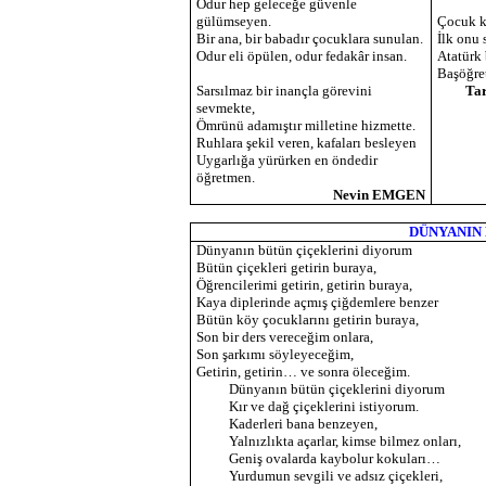
Odur hep geleceğe güvenle
gülümseyen.
Çocuk k
Bir ana, bir babadır çocuklara sunulan.
İlk onu 
Odur eli öpülen, odur fedakâr insan.
Atatürk
Başöğre
Sarsılmaz bir inançla görevini
Ta
sevmekte,
Ömrünü adamıştır milletine hizmette.
Ruhlara şekil veren, kafaları besleyen
Uygarlığa yürürken en öndedir
öğretmen.
Nevin EMGEN
DÜNYANIN
Dünyanın bütün çiçeklerini diyorum
Bütün çiçekleri getirin buraya,
Öğrencilerimi getirin, getirin buraya,
Kaya diplerinde açmış çiğdemlere benzer
Bütün köy çocuklarını getirin buraya,
Son bir ders vereceğim onlara,
Son şarkımı söyleyeceğim,
Getirin, getirin… ve sonra öleceğim.
Dünyanın bütün çiçeklerini diyorum
Kır ve dağ çiçeklerini istiyorum.
Kaderleri bana benzeyen,
Yalnızlıkta açarlar, kimse bilmez onları,
Geniş ovalarda kaybolur kokuları…
Yurdumun sevgili ve adsız çiçekleri,