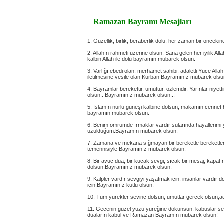
Ramazan Bayramı Mesajları
1. Güzellik, birlik, beraberlik dolu, her zaman bir öncek
2. Allahın rahmeti üzerine olsun. Sana gelen her iyilik A
kalbin Allah ile dolu bayramın mübarek olsun.
3. Varlığı ebedi olan, merhamet sahibi, adaletli Yüce All
iletilmesine vesile olan Kurban Bayramınız mübarek olsu
4. Bayramlar berekettir, umuttur, özlemdir. Yarınlar niyett
olsun.. Bayramınız mübarek olsun...
5. İslamın nurlu güneşi kalbine dolsun, makamın cennet
bayramın mubarek olsun.
6. Benim ömrümde ırmaklar vardır sularında hayallerim
üzüldüğüm.Bayramın mübarek olsun.
7. Zamana ve mekana sığmayan bir bereketle bereketle
temennisiyle Bayramınız mübarek olsun.
8. Bir avuç dua, bir kucak sevgi, sıcak bir mesaj, kapatır 
dolsun,Bayramınız mübarek olsun.
9. Kalpler vardır sevgiyi yaşatmak için, insanlar vardır
için.Bayramınız kutlu olsun.
10. Tüm yürekler sevinç dolsun, umutlar gercek olsun,a
11. Gecenin güzel yüzü yüreğine dokunsun, kabuslar se
duaların kabul ve Ramazan Bayramın mübarek olsun!