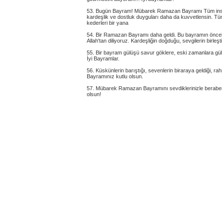
53. Bugün Bayram! Mübarek Ramazan Bayramı Tüm insanlar
kardeşlik ve dostluk duyguları daha da kuvvetlensin. T
kederleri bir yana
54. Bir Ramazan Bayramı daha geldi. Bu bayramın öncelikl
Allah'tan diliyoruz. Kardeşliğin doğduğu, sevgilerin birleş
55. Bir bayram gülüşü savur göklere, eski zamanlara gülü
İyi Bayramlar.
56. Küskünlerin barıştığı, sevenlerin biraraya geldiği, r
Bayramınız kutlu olsun.
57. Mübarek Ramazan Bayramını sevdiklerinizle beraber sa
olsun!