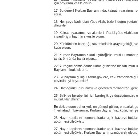
için hayırlara vesile olsun.
17. Bu değerli Kurban Bayramı.nda, kainatın yaratıcısı ve
etsin.
18. Her şeye kadir olan Yüce Allah, bizleri, doğru yolda
dileğiyle.
19. Kainatın yaratıcısı ve alemlerin Rabbi yüce Allah'a 
insanlık için hayırlara vesile olsun.
20. Küskünlerin barıştığı, sevenlerin bir araya geldiği, 
kutlu olsun.
21. Kurban Bayramınız kutlu, yüreğiniz umutlu, umutlarınız
tahtlı, ömrünüz bahtlı olsun...
22. Yüreğine damla damla umut, günlerine bin tatlı mutlu
Bayramın kutlu olsun...
23. Bir bayram gülüşü savur göklere, eski zamanlara gülü
çevirsin. İyi bayramlar!
24. Damağınızı, ruhunuzu ve çevrenizi tadlandıran, gerçe
25. Birlik ve beraberliğimizi, kardeşlik ve dostluğumuz
mutluluklar dilerim.
En delice esen seher yeli, en güneşli günler, en parlak g
'merhabadır' bayramlar. Kurban Bayramınız kutlu, her ş
26. Hayır kapılarının sonuna kadar açık, kaza ve belalar
götürmesi dileğiyle...
27. Hayır kapılarının sonuna kadar açık, kaza ve belala
götürmesi dileğiyle.. Kurban Bayramınız mübarek olsun, 