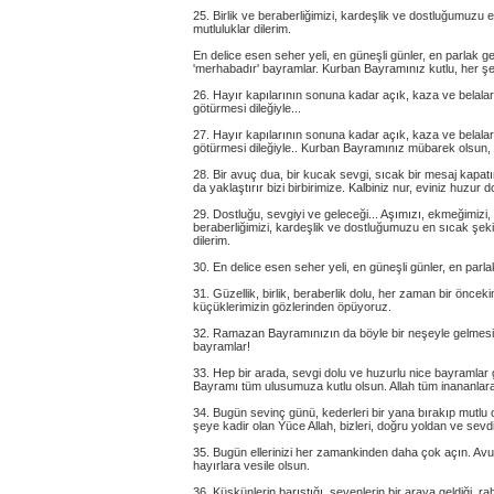
25. Birlik ve beraberliğimizi, kardeşlik ve dostluğumuz
mutluluklar dilerim.
En delice esen seher yeli, en güneşli günler, en parlak g
'merhabadır' bayramlar. Kurban Bayramınız kutlu, her ş
26. Hayır kapılarının sonuna kadar açık, kaza ve belalar
götürmesi dileğiyle...
27. Hayır kapılarının sonuna kadar açık, kaza ve belala
götürmesi dileğiyle.. Kurban Bayramınız mübarek olsun, 
28. Bir avuç dua, bir kucak sevgi, sıcak bir mesaj kapatır
da yaklaştırır bizi birbirimize. Kalbiniz nur, eviniz huzu
29. Dostluğu, sevgiyi ve geleceği... Aşımızı, ekmeğimizi,
beraberliğimizi, kardeşlik ve dostluğumuzu en sıcak şek
dilerim.
30. En delice esen seher yeli, en güneşli günler, en par
31. Güzellik, birlik, beraberlik dolu, her zaman bir önce
küçüklerimizin gözlerinden öpüyoruz.
32. Ramazan Bayramınızın da böyle bir neşeyle gelmesi ve
bayramlar!
33. Hep bir arada, sevgi dolu ve huzurlu nice bayraml
Bayramı tüm ulusumuza kutlu olsun. Allah tüm inananlara 
34. Bugün sevinç günü, kederleri bir yana bırakıp mutl
şeye kadir olan Yüce Allah, bizleri, doğru yoldan ve sev
35. Bugün ellerinizi her zamankinden daha çok açın. A
hayırlara vesile olsun.
36. Küskünlerin barıştığı, sevenlerin bir araya geldiği,