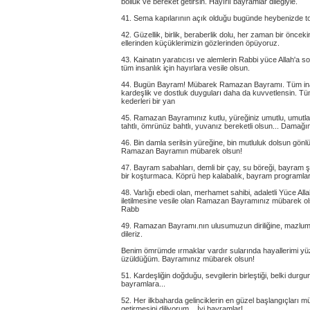
bolluk ve bereket getirsin. Hayırlı bayramlar dileğiyle.
41. Sema kapılarının açık olduğu bugünde heybenizde t
42. Güzellik, birlik, beraberlik dolu, her zaman bir önc
ellerinden küçüklerimizin gözlerinden öpüyoruz.
43. Kainatın yaratıcısı ve alemlerin Rabbi yüce Allah'a 
tüm insanlık için hayırlara vesile olsun.
44. Bugün Bayram! Mübarek Ramazan Bayramı. Tüm inananl
kardeşlik ve dostluk duyguları daha da kuvvetlensin. T
kederleri bir yan
45. Ramazan Bayramınız kutlu, yüreğiniz umutlu, umutların
tahtlı, ömrünüz bahtlı, yuvanız bereketli olsun... Damağı
46. Bin damla serilsin yüreğine, bin mutluluk dolsun gönl
Ramazan Bayramın mübarek olsun!
47. Bayram sabahları, demli bir çay, su böreği, bayram ş
bir koşturmaca. Köprü hep kalabalık, bayram programları,
48. Varlığı ebedi olan, merhamet sahibi, adaletli Yüce Al
iletilmesine vesile olan Ramazan Bayramınız mübarek ol
Rabb
49. Ramazan Bayramı.nın ulusumuzun diriliğine, mazlumla
dileriz.
Benim ömrümde ırmaklar vardır sularında hayallerimi y
üzüldüğüm. Bayramınız mübarek olsun!
51. Kardeşliğin doğduğu, sevgilerin birleştiği, belki durg
bayramlara...
52. Her ilkbaharda gelinciklerin en güzel başlangıçları 
getirmesini diliyorum... İyi bayramlar!