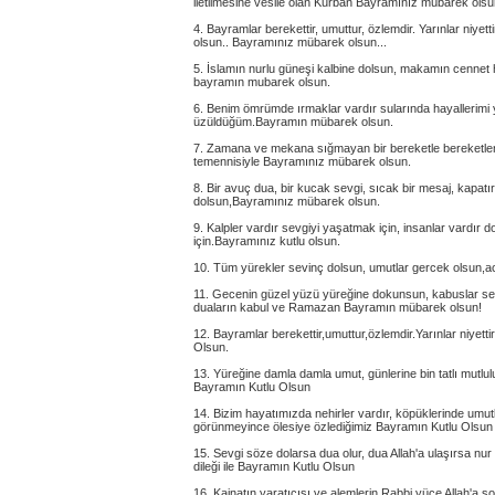
iletilmesine vesile olan Kurban Bayramınız mübarek olsu
4. Bayramlar berekettir, umuttur, özlemdir. Yarınlar niyett
olsun.. Bayramınız mübarek olsun...
5. İslamın nurlu güneşi kalbine dolsun, makamın cennet
bayramın mubarek olsun.
6. Benim ömrümde ırmaklar vardır sularında hayallerim
üzüldüğüm.Bayramın mübarek olsun.
7. Zamana ve mekana sığmayan bir bereketle bereketle
temennisiyle Bayramınız mübarek olsun.
8. Bir avuç dua, bir kucak sevgi, sıcak bir mesaj, kapatır 
dolsun,Bayramınız mübarek olsun.
9. Kalpler vardır sevgiyi yaşatmak için, insanlar vardır
için.Bayramınız kutlu olsun.
10. Tüm yürekler sevinç dolsun, umutlar gercek olsun,a
11. Gecenin güzel yüzü yüreğine dokunsun, kabuslar se
duaların kabul ve Ramazan Bayramın mübarek olsun!
12. Bayramlar berekettir,umuttur,özlemdir.Yarınlar niyett
Olsun.
13. Yüreğine damla damla umut, günlerine bin tatlı mutlu
Bayramın Kutlu Olsun
14. Bizim hayatımızda nehirler vardır, köpüklerinde um
görünmeyince ölesiye özlediğimiz Bayramın Kutlu Olsun
15. Sevgi söze dolarsa dua olur, dua Allah'a ulaşırsa nu
dileği ile Bayramın Kutlu Olsun
16. Kainatın yaratıcısı ve alemlerin Rabbi yüce Allah'a s