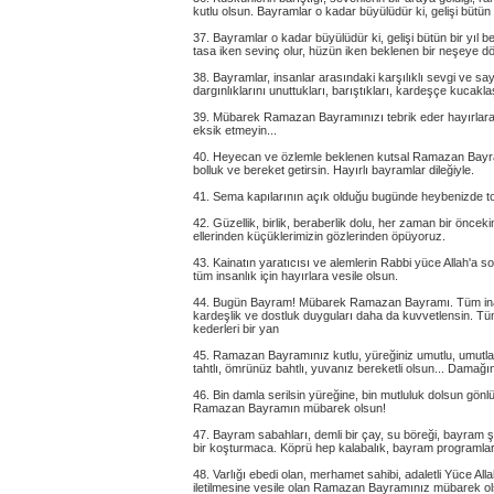
kutlu olsun. Bayramlar o kadar büyülüdür ki, gelişi bütün b
37. Bayramlar o kadar büyülüdür ki, gelişi bütün bir yıl be
tasa iken sevinç olur, hüzün iken beklenen bir neşeye 
38. Bayramlar, insanlar arasındaki karşılıklı sevgi ve sayg
dargınlıklarını unuttukları, barıştıkları, kardeşçe kucaklaş
39. Mübarek Ramazan Bayramınızı tebrik eder hayırlara ve
eksik etmeyin...
40. Heyecan ve özlemle beklenen kutsal Ramazan Bayram
bolluk ve bereket getirsin. Hayırlı bayramlar dileğiyle.
41. Sema kapılarının açık olduğu bugünde heybenizde t
42. Güzellik, birlik, beraberlik dolu, her zaman bir önc
ellerinden küçüklerimizin gözlerinden öpüyoruz.
43. Kainatın yaratıcısı ve alemlerin Rabbi yüce Allah'a 
tüm insanlık için hayırlara vesile olsun.
44. Bugün Bayram! Mübarek Ramazan Bayramı. Tüm inananl
kardeşlik ve dostluk duyguları daha da kuvvetlensin. T
kederleri bir yan
45. Ramazan Bayramınız kutlu, yüreğiniz umutlu, umutların
tahtlı, ömrünüz bahtlı, yuvanız bereketli olsun... Damağı
46. Bin damla serilsin yüreğine, bin mutluluk dolsun gönl
Ramazan Bayramın mübarek olsun!
47. Bayram sabahları, demli bir çay, su böreği, bayram ş
bir koşturmaca. Köprü hep kalabalık, bayram programları,
48. Varlığı ebedi olan, merhamet sahibi, adaletli Yüce Al
iletilmesine vesile olan Ramazan Bayramınız mübarek ol