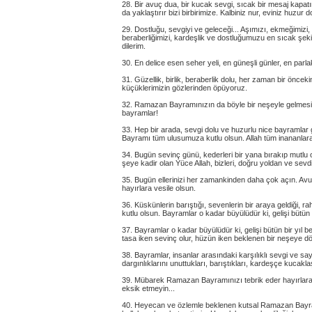
28. Bir avuç dua, bir kucak sevgi, sıcak bir mesaj kapatır
da yaklaştırır bizi birbirimize. Kalbiniz nur, eviniz huzu
29. Dostluğu, sevgiyi ve geleceği... Aşımızı, ekmeğimizi,
beraberliğimizi, kardeşlik ve dostluğumuzu en sıcak şek
dilerim.
30. En delice esen seher yeli, en güneşli günler, en par
31. Güzellik, birlik, beraberlik dolu, her zaman bir önce
küçüklerimizin gözlerinden öpüyoruz.
32. Ramazan Bayramınızın da böyle bir neşeyle gelmesi ve
bayramlar!
33. Hep bir arada, sevgi dolu ve huzurlu nice bayraml
Bayramı tüm ulusumuza kutlu olsun. Allah tüm inananlara 
34. Bugün sevinç günü, kederleri bir yana bırakıp mutl
şeye kadir olan Yüce Allah, bizleri, doğru yoldan ve sev
35. Bugün ellerinizi her zamankinden daha çok açın. A
hayırlara vesile olsun.
36. Küskünlerin barıştığı, sevenlerin bir araya geldiği,
kutlu olsun. Bayramlar o kadar büyülüdür ki, gelişi bütün b
37. Bayramlar o kadar büyülüdür ki, gelişi bütün bir yıl be
tasa iken sevinç olur, hüzün iken beklenen bir neşeye 
38. Bayramlar, insanlar arasındaki karşılıklı sevgi ve sayg
dargınlıklarını unuttukları, barıştıkları, kardeşçe kucaklaş
39. Mübarek Ramazan Bayramınızı tebrik eder hayırlara ve
eksik etmeyin...
40. Heyecan ve özlemle beklenen kutsal Ramazan Bayram