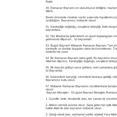
Rabb
49. Ramazan Bayramı.nın ulusumuzun diriliğine, mazlumla
dileriz.
Benim ömrümde ırmaklar vardır sularında hayallerimi y
üzüldüğüm. Bayramınız mübarek olsun!
51. Kardeşliğin doğduğu, sevgilerin birleştiği, belki durg
bayramlara...
52. Her ilkbaharda gelinciklerin en güzel başlangıçları 
getirmesini diliyorum... İyi bayramlar!
53. Bugün Bayram! Mübarek Ramazan Bayramı Tüm insanlar
kardeşlik ve dostluk duyguları daha da kuvvetlensin. T
kederleri bir yana
54. Bir Ramazan Bayramı daha geldi. Bu bayramın öncelikl
Allah'tan diliyoruz. Kardeşliğin doğduğu, sevgilerin birleş
55. Bir bayram gülüşü savur göklere, eski zamanlara gülü
İyi Bayramlar.
56. Küskünlerin barıştığı, sevenlerin biraraya geldiği, r
Bayramınız kutlu olsun.
57. Mübarek Ramazan Bayramını sevdiklerinizle beraber sa
olsun!
Bayram Mesajları - En güzel Bayram Mesajları,Ramaza
1. Güzellik, birlik, beraberlik dolu, her zaman bir öncek
2. Allahın rahmeti üzerine olsun. Sana gelen her iyilik A
kalbin Allah ile dolu bayramın mübarek olsun.
3. Varlığı ebedi olan, merhamet sahibi, adaletli Yüce All