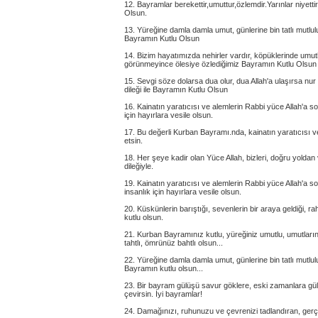
12. Bayramlar berekettir,umuttur,özlemdir.Yarınlar niyett
Olsun.
13. Yüreğine damla damla umut, günlerine bin tatlı mutlu
Bayramın Kutlu Olsun
14. Bizim hayatımızda nehirler vardır, köpüklerinde um
görünmeyince ölesiye özlediğimiz Bayramın Kutlu Olsun
15. Sevgi söze dolarsa dua olur, dua Allah'a ulaşırsa nu
dileği ile Bayramın Kutlu Olsun
16. Kainatın yaratıcısı ve alemlerin Rabbi yüce Allah'a s
için hayırlara vesile olsun.
17. Bu değerli Kurban Bayramı.nda, kainatın yaratıcısı ve
etsin.
18. Her şeye kadir olan Yüce Allah, bizleri, doğru yolda
dileğiyle.
19. Kainatın yaratıcısı ve alemlerin Rabbi yüce Allah'a 
insanlık için hayırlara vesile olsun.
20. Küskünlerin barıştığı, sevenlerin bir araya geldiği, 
kutlu olsun.
21. Kurban Bayramınız kutlu, yüreğiniz umutlu, umutlarınız
tahtlı, ömrünüz bahtlı olsun...
22. Yüreğine damla damla umut, günlerine bin tatlı mutlu
Bayramın kutlu olsun...
23. Bir bayram gülüşü savur göklere, eski zamanlara gülü
çevirsin. İyi bayramlar!
24. Damağınızı, ruhunuzu ve çevrenizi tadlandıran, gerçe