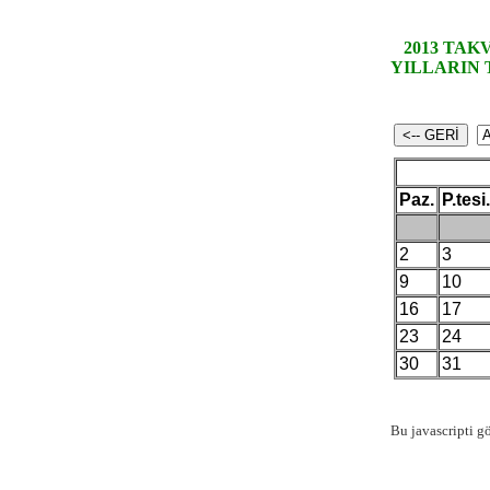
2013 TAKV
YILLARIN 
Paz.
P.tesi.
2
3
9
10
16
17
23
24
30
31
Bu javascripti 