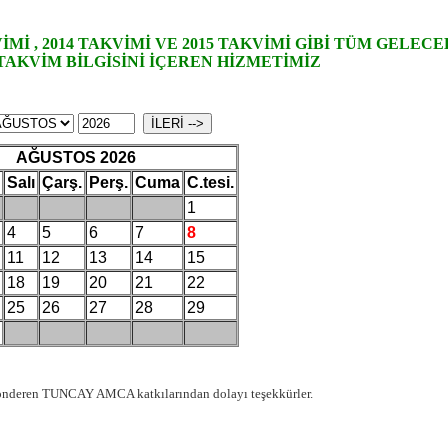
İMİ , 2014 TAKVİMİ VE 2015 TAKVİMİ GİBİ TÜM GELECE
TAKVİM BİLGİSİNİ İÇEREN HİZMETİMİZ
AĞUSTOS 2026
Salı
Çarş.
Perş.
Cuma
C.tesi.
1
4
5
6
7
8
11
12
13
14
15
18
19
20
21
22
25
26
27
28
29
gönderen TUNCAY AMCA katkılarından dolayı teşekkürler.